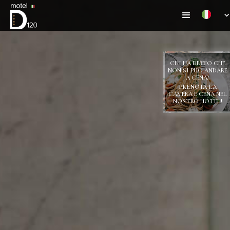
CHI HA DETTO CHE
NON SI PUÒ ANDARE
A CENA?
PRENOTA
LA
CAMERA E CENA NEL
NOSTRO HOTEL!