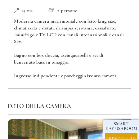
23 m2
2 persone
Moderna camera matrimoniale con letto king size,
climatizzata e dotata di ampia scrivania, cassaforte,
minifrigo e TV LCD con canali internazionali e canali
Sky.
Bagno con box doccia, asciugacapelli e set di
benvenuto base in omaggio.
Ingresso indipendente e parcheggio fronte-camera.
FOTO DELLA CAMERA
SMART
DAY USE ROOM