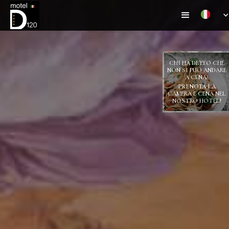
CHI HA DETTO CHE
NON SI PUÒ ANDARE
A CENA?
PRENOTA
LA
CAMERA E CENA NEL
NOSTRO HOTEL!