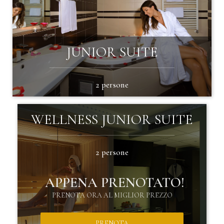
SCOPRI DI PIÙ
JUNIOR SUITE
2 persone
MIGLIORE TARIFFA!
WELLNESS JUNIOR SUITE
NON FARTELA SCAPPARE
2 persone
PRENOTA
APPENA PRENOTATO!
SCOPRI DI PIÙ
PRENOTA ORA AL MIGLIOR PREZZO
PRENOTA