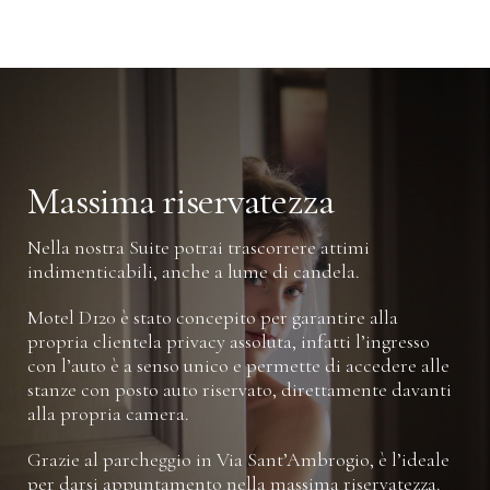
SUPER AFFARE!
PRENOTA ORA AL MIGLIOR PREZZO
PRENOTA
SCOPRI DI PIÙ
Massima riservatezza
Nella nostra Suite potrai trascorrere attimi
indimenticabili, anche a lume di candela.
Motel D120 è stato concepito per garantire alla
propria clientela privacy assoluta, infatti l’ingresso
con l’auto è a senso unico e permette di accedere alle
stanze con posto auto riservato, direttamente davanti
alla propria camera.
Grazie al parcheggio in Via Sant’Ambrogio, è l’ideale
per darsi appuntamento nella massima riservatezza.